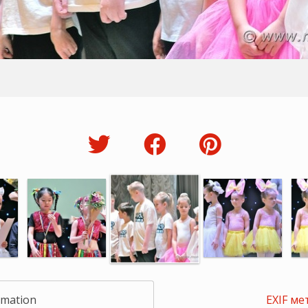
rmation
EXIF ме