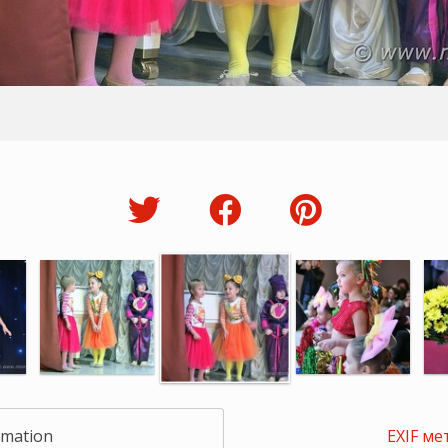
rmation
EXIF ме