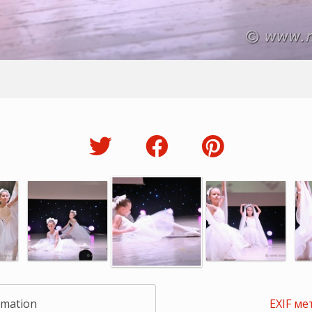
rmation
EXIF ме