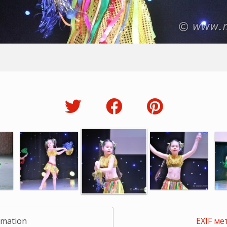
rmation
EXIF ме