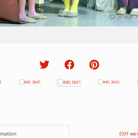
rmation
EXIF ме