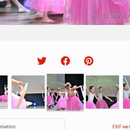
rmation
EXIF ме