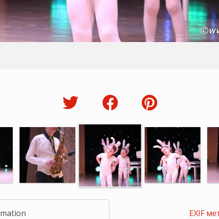
rmation
EXIF ме