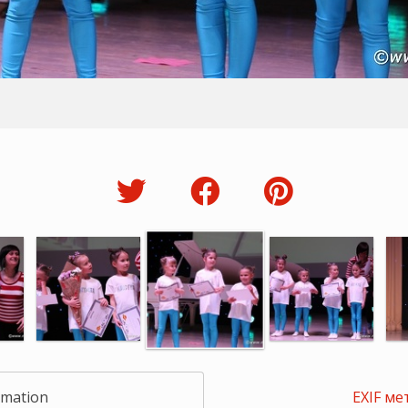
rmation
EXIF ме