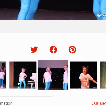
rmation
EXIF ме