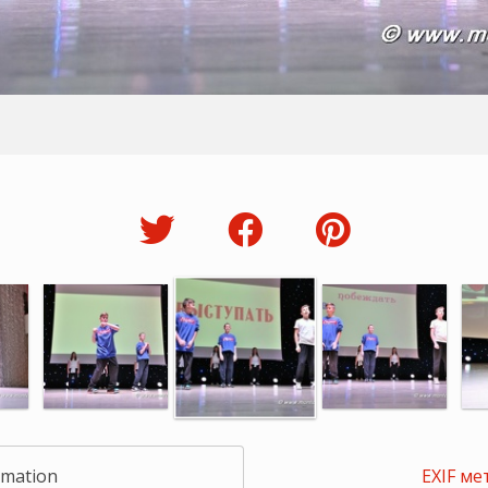
rmation
EXIF ме