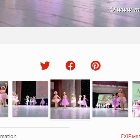
rmation
EXIF ме