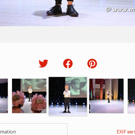
rmation
EXIF ме