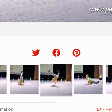
rmation
EXIF ме