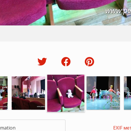
rmation
EXIF ме