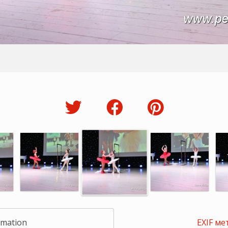
rmation
EXIF ме