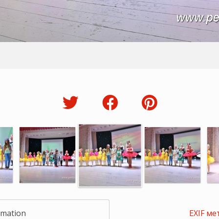
rmation
EXIF ме