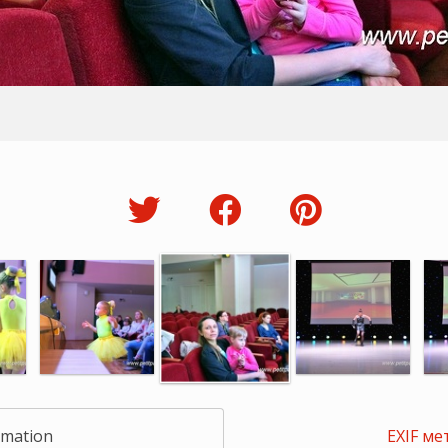
rmation
EXIF ме