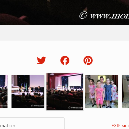
rmation
EXIF ме