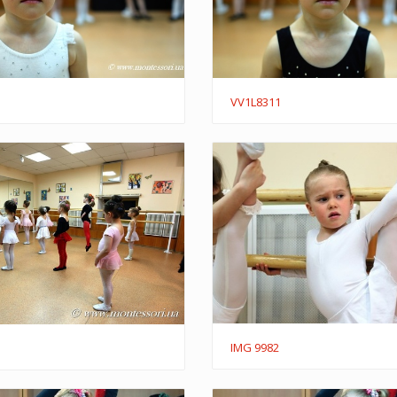
VV1L8311
IMG 9982