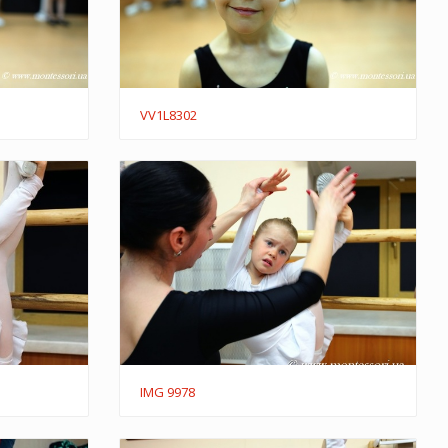
VV1L8302
IMG 9978