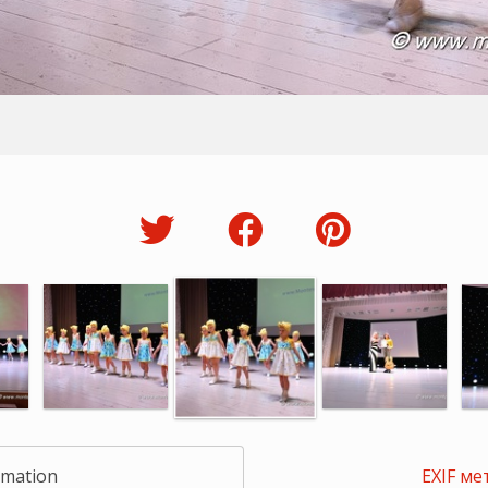
rmation
EXIF ме