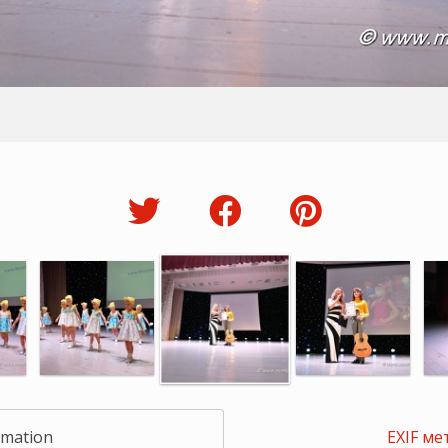
rmation
EXIF ме