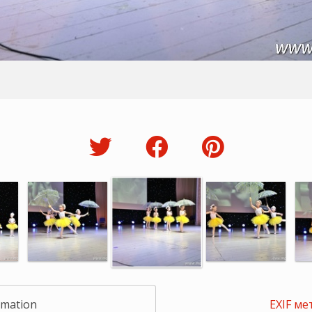
rmation
EXIF ме