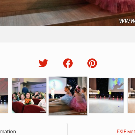
rmation
EXIF ме