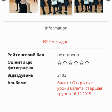
Information
EXIF метадані
Рейтинговий бал
не оцінено
Оцінити цю
фотографію
Відвідувань
2103
Альбоми
Балет
/
Открытые
уроки балета, старшая
группа 16.12.2015