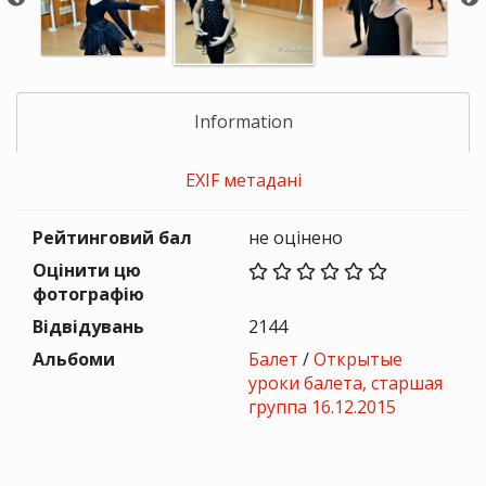
Information
EXIF метадані
Рейтинговий бал
не оцінено
Оцінити цю
фотографію
Відвідувань
2144
Альбоми
Балет
/
Открытые
уроки балета, старшая
группа 16.12.2015