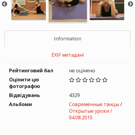
Information
EXIF метадані
Рейтинговий бал
не оцінено
Оцінити цю
фотографію
Відвідувань
4329
Альбоми
Современные танцы
/
Открытые уроки /
04.08.2015