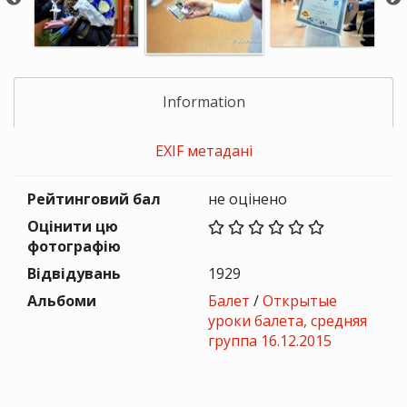
Information
EXIF метадані
Рейтинговий бал
не оцінено
Оцінити цю
фотографію
Відвідувань
1929
Альбоми
Балет
/
Открытые
уроки балета, средняя
группа 16.12.2015